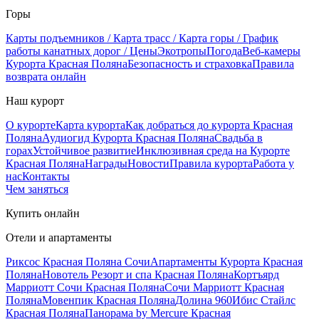
Горы
Карты подъемников / Карта трасс / Карта горы / График
работы канатных дорог / Цены
Экотропы
Погода
Веб-камеры
Курорта Красная Поляна
Безопасность и страховка
Правила
возврата онлайн
Наш курорт
О курорте
Карта курорта
Как добраться до курорта Красная
Поляна
Аудиогид Курорта Красная Поляна
Свадьба в
горах
Устойчивое развитие
Инклюзивная среда на Курорте
Красная Поляна
Награды
Новости
Правила курорта
Работа у
нас
Контакты
Чем заняться
Купить онлайн
Отели и апартаменты
Риксос Красная Поляна Сочи
Апартаменты Курорта Красная
Поляна
Новотель Резорт и спа Красная Поляна
Кортъярд
Марриотт Сочи Красная Поляна
Сочи Марриотт Красная
Поляна
Мовенпик Красная Поляна
Долина 960
Ибис Стайлс
Красная Поляна
Панорама by Mercure Красная