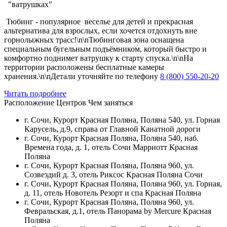
"ватрушках"
Тюбинг - популярное веселье для детей и прекрасная
альтернатива для взрослых, если хочется отдохнуть вне
горнолыжных трасс!\n\nТюбинговая зона оснащена
специальным бугельным подъёмником, который быстро и
комфортно поднимет ватрушку к старту спуска.\n\nНа
территории расположены бесплатные камеры
хранения.\n\nДетали уточняйте по телефону
8 (800) 550-20-20
Читать подробнее
Расположение Центров Чем заняться
г. Сочи, Курорт Красная Поляна, Поляна 540, ул. Горная
Карусель, д.9, справа от Главной Канатной дороги
г. Сочи, Курорт Красная Поляна, Поляна 540, наб.
Времена года, д. 1, отель Сочи Марриотт Красная
Поляна
г. Сочи, Курорт Красная Поляна, Поляна 960, ул.
Созвездий д. 3, отель Риксос Красная Поляна Сочи
г. Сочи, Курорт Красная Поляна, Поляна 960, ул. Горная,
д. 11, отель Новотель Резорт и спа Красная Поляна
г. Сочи, Курорт Красная Поляна, Поляна 960, ул.
Февральская, д.1, отель Панорама by Mercure Красная
Поляна