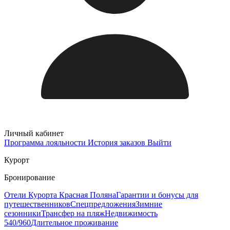
Личный кабинет
Программа лояльности
История заказов
Выйти
Курорт
Бронирование
Отели Курорта Красная Поляна
Гарантии и бонусы для
путешественников
Спецпредложения
Зимние
сезонники
Трансфер на пляж
Недвижимость
540/960
Длительное проживание