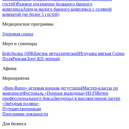
гостей)
Разовое посещение большого банного
комплекса
Аренда малого банного комплекса с соляной
комнатой (не более 5 гостей)
Медицинские программы
Здоровая спина
Мерч и сувениры
Бейсболка 100К
Брелок металлический
Игрушка мягкая Серна
Поля
Рюкзак
Зонт КП черный
Афиша
Мероприятия
«Вин-Вино» игровая винная дегустация
Мастер-классы по
живописи
Фестиваль «Пенные выходные»
HI-FI
Вечер
профессионального бокса
Звездопад в высокогорном лагере
«Звёздная поляна»
Путешественникам
Программа лояльности
Для бизнеса