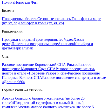
Поляна
Новотель Фит
Билеты
Прогулочные билеты
Сезонные ски-пассы
Трансфер на море
(вт, чт, сб)
Трансфер в горы (вт, чт, сб)
Развлечения
Прогулки с гидами
Герои вершин
Лес Чудес
Хаски-
центр
Полеты на воздушном шаре
Аквапарк
Капибара и
друзья
Парк альпак
Спа
Разовое посещение Королевский СПА Риксос
Разовое
посещение Марриотт Соул СПА
Разовое посещение спа-
центра в отеле «Новотель Резорт и спа»
Разовое посещение
Панорама Вэлнесс СПА
Разовое посещение спа-центра в отеле
«Долина 960»
Горные бани «4 стихии»
Аренда большого банного комплекса (не более 25
гостей)
Подарочный сертификат в малый банный
комплекс
Аренда малого банного комплекса (не более 5