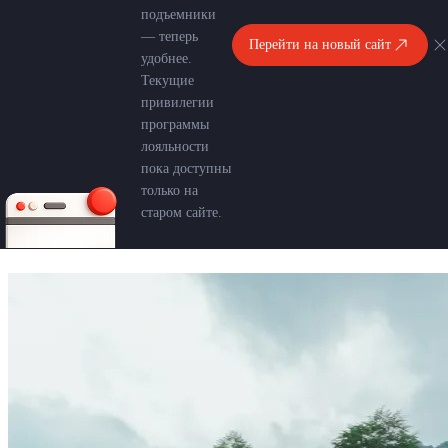
подъемники
— теперь
Перейти на новый сайт
удобнее.
Текущие
привилегии
программы
лояльности
пока доступны
только на
старом сайте.