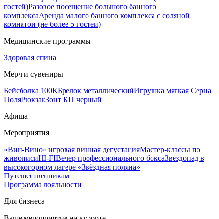
гостей)
Разовое посещение большого банного
комплекса
Аренда малого банного комплекса с соляной
комнатой (не более 5 гостей)
Медицинские программы
Здоровая спина
Мерч и сувениры
Бейсболка 100К
Брелок металлический
Игрушка мягкая Серна
Поля
Рюкзак
Зонт КП черный
Афиша
Мероприятия
«Вин-Вино» игровая винная дегустация
Мастер-классы по
живописи
HI-FI
Вечер профессионального бокса
Звездопад в
высокогорном лагере «Звёздная поляна»
Путешественникам
Программа лояльности
Для бизнеса
Ваше мероприятие на курорте