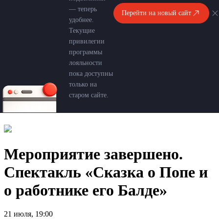
— теперь
Перейти на новый сайт
удобнее.
Текущие
привилегии
программы
лояльности
пока доступны
только на
старом сайте.
Мероприятие завершено.
Спектакль «Сказка о Попе и
о работнике его Балде»
21 июля, 19:00