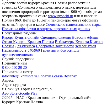
Дорогие гости! Курорт Красная Поляна расположен в
границах Сочинского национального парка, поэтому для
посещения природной территории (выше 960 м) необходимо
оформить пропуск на сайте
www.npsochi.ru
или в кассе на
Поляна 960. Дети до 18 лет и пенсионеры могут оформить
льготный пропуск в кассе
Сочинского национального парка.
Политика обработки и защиты персональных данных
Популярные разделы
Курорт
Купить онлайн
Спецпредложения
Новости
Афиша
Отели Курорта Красная Поляна
Веб-камеры Курорта Красная
Поляна
Для бизнеса
Программа лояльности
Чем заняться
Недвижимость 540/960
Гарантии и бонусы для
путешественников
Служба поддержки
Позвонить нам
8 800 550 20 20
Написать на почту
infocenter@kpresort.ru
Обратная связь
Возврат
Адреса
Адрес курорта
г. Сочи, ул. Горная Карусель, 5
App Store
Google Play
©2025 – НАО «Красная поляна» – Официальный сайт
Курорта Красная Поляна