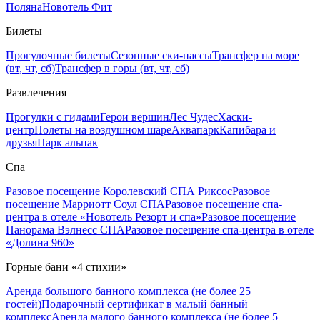
Поляна
Новотель Фит
Билеты
Прогулочные билеты
Сезонные ски-пассы
Трансфер на море
(вт, чт, сб)
Трансфер в горы (вт, чт, сб)
Развлечения
Прогулки с гидами
Герои вершин
Лес Чудес
Хаски-
центр
Полеты на воздушном шаре
Аквапарк
Капибара и
друзья
Парк альпак
Спа
Разовое посещение Королевский СПА Риксос
Разовое
посещение Марриотт Соул СПА
Разовое посещение спа-
центра в отеле «Новотель Резорт и спа»
Разовое посещение
Панорама Вэлнесс СПА
Разовое посещение спа-центра в отеле
«Долина 960»
Горные бани «4 стихии»
Аренда большого банного комплекса (не более 25
гостей)
Подарочный сертификат в малый банный
комплекс
Аренда малого банного комплекса (не более 5