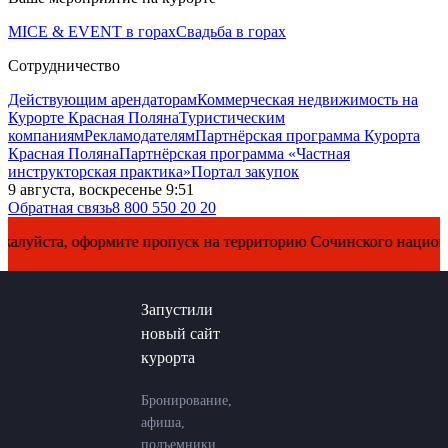
MICE & EVENT в горах
Свадьба в горах
Сотрудничество
Действующим арендаторам
Коммерческая недвижимость на
Курорте Красная Поляна
Туристическим
компаниям
Рекламодателям
Партнёрская программа Курорта
Красная Поляна
Партнёрская программа «Частная
инструкторская практика»
Портал закупок
9 августа, воскресенье 9:51
Обратная связь
8 800 550 20 20
йста, оформите пропуск на территорию Сочинского национально
Запустили
новый сайт
курорта
Бронирование,
афиша,
подъемники