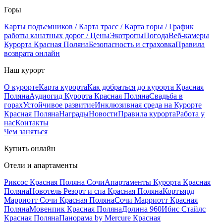
Горы
Карты подъемников / Карта трасс / Карта горы / График
работы канатных дорог / Цены
Экотропы
Погода
Веб-камеры
Курорта Красная Поляна
Безопасность и страховка
Правила
возврата онлайн
Наш курорт
О курорте
Карта курорта
Как добраться до курорта Красная
Поляна
Аудиогид Курорта Красная Поляна
Свадьба в
горах
Устойчивое развитие
Инклюзивная среда на Курорте
Красная Поляна
Награды
Новости
Правила курорта
Работа у
нас
Контакты
Чем заняться
Купить онлайн
Отели и апартаменты
Риксос Красная Поляна Сочи
Апартаменты Курорта Красная
Поляна
Новотель Резорт и спа Красная Поляна
Кортъярд
Марриотт Сочи Красная Поляна
Сочи Марриотт Красная
Поляна
Мовенпик Красная Поляна
Долина 960
Ибис Стайлс
Красная Поляна
Панорама by Mercure Красная