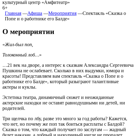
культурный центр «Амфитеатр»
6+
Главная
―
Афиша
―
Мероприятия
―
Спектакль «Сказка о
Попе и о работнике его Балде»
О мероприятии
«
Жил-был поп,
Толоконный лоб…
»
…21 век на дворе, а интерес к сказкам Александра Сергеевича
Пушкина не ослабевает. Сколько в них выдумки, юмора и
красоты! Представляем вам спектакль «Сказка о Попе и о
работнике его Балде», который разыграют талантливые
актеры и куклы.
Эстетика театра, динамичный сюжет и неожиданные
актерские находки не оставят равнодушными ни детей, ни
родителей.
Три щелчка по лбу, разве это много за год работы? Кажется,
что нет, но почему же поп так боиться расплаты с Балдой?
Сказка о том, что каждый получает по заслугам — жадный
будет наказан, а добрый и находчивый нигде не пропадет.