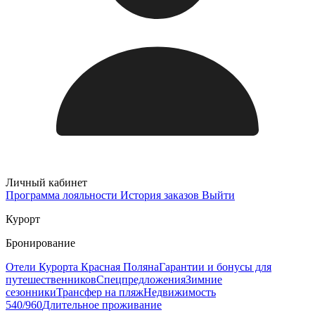
Личный кабинет
Программа лояльности
История заказов
Выйти
Курорт
Бронирование
Отели Курорта Красная Поляна
Гарантии и бонусы для
путешественников
Спецпредложения
Зимние
сезонники
Трансфер на пляж
Недвижимость
540/960
Длительное проживание