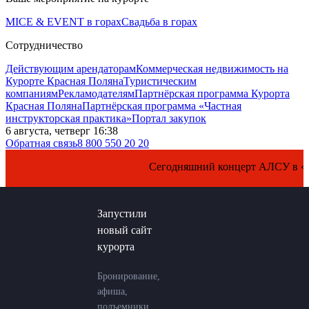
MICE & EVENT в горах
Свадьба в горах
Сотрудничество
Действующим арендаторам
Коммерческая недвижимость на
Курорте Красная Поляна
Туристическим
компаниям
Рекламодателям
Партнёрская программа Курорта
Красная Поляна
Партнёрская программа «Частная
инструкторская практика»
Портал закупок
6 августа, четверг 16:38
Обратная связь
8 800 550 20 20
Сегодняшний концерт АЛСУ в «Казино 
Запустили
новый сайт
курорта
Бронирование,
афиша,
подъемники