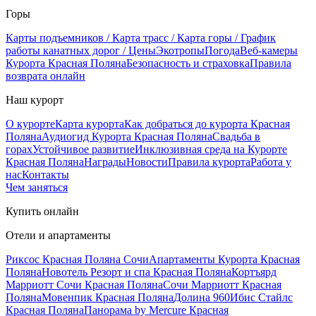
Горы
Карты подъемников / Карта трасс / Карта горы / График
работы канатных дорог / Цены
Экотропы
Погода
Веб-камеры
Курорта Красная Поляна
Безопасность и страховка
Правила
возврата онлайн
Наш курорт
О курорте
Карта курорта
Как добраться до курорта Красная
Поляна
Аудиогид Курорта Красная Поляна
Свадьба в
горах
Устойчивое развитие
Инклюзивная среда на Курорте
Красная Поляна
Награды
Новости
Правила курорта
Работа у
нас
Контакты
Чем заняться
Купить онлайн
Отели и апартаменты
Риксос Красная Поляна Сочи
Апартаменты Курорта Красная
Поляна
Новотель Резорт и спа Красная Поляна
Кортъярд
Марриотт Сочи Красная Поляна
Сочи Марриотт Красная
Поляна
Мовенпик Красная Поляна
Долина 960
Ибис Стайлс
Красная Поляна
Панорама by Mercure Красная