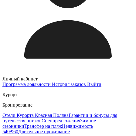
Личный кабинет
Программа лояльности
История заказов
Выйти
Курорт
Бронирование
Отели Курорта Красная Поляна
Гарантии и бонусы для
путешественников
Спецпредложения
Зимние
сезонники
Трансфер на пляж
Недвижимость
540/960
Длительное проживание