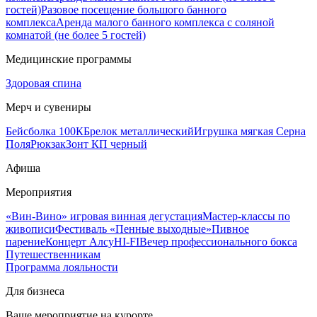
гостей)
Разовое посещение большого банного
комплекса
Аренда малого банного комплекса с соляной
комнатой (не более 5 гостей)
Медицинские программы
Здоровая спина
Мерч и сувениры
Бейсболка 100К
Брелок металлический
Игрушка мягкая Серна
Поля
Рюкзак
Зонт КП черный
Афиша
Мероприятия
«Вин-Вино» игровая винная дегустация
Мастер-классы по
живописи
Фестиваль «Пенные выходные»
Пивное
парение
Концерт Алсу
HI-FI
Вечер профессионального бокса
Путешественникам
Программа лояльности
Для бизнеса
Ваше мероприятие на курорте