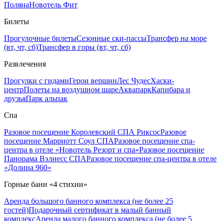
Поляна
Новотель Фит
Билеты
Прогулочные билеты
Сезонные ски-пассы
Трансфер на море
(вт, чт, сб)
Трансфер в горы (вт, чт, сб)
Развлечения
Прогулки с гидами
Герои вершин
Лес Чудес
Хаски-
центр
Полеты на воздушном шаре
Аквапарк
Капибара и
друзья
Парк альпак
Спа
Разовое посещение Королевский СПА Риксос
Разовое
посещение Марриотт Соул СПА
Разовое посещение спа-
центра в отеле «Новотель Резорт и спа»
Разовое посещение
Панорама Вэлнесс СПА
Разовое посещение спа-центра в отеле
«Долина 960»
Горные бани «4 стихии»
Аренда большого банного комплекса (не более 25
гостей)
Подарочный сертификат в малый банный
комплекс
Аренда малого банного комплекса (не более 5