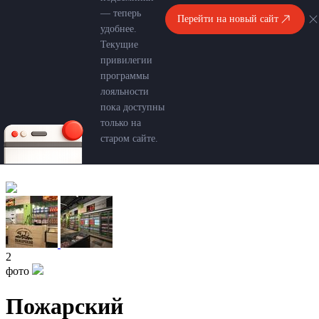
— теперь
Перейти на новый сайт
удобнее.
Текущие
привилегии
программы
лояльности
пока доступны
только на
старом сайте.
2
фото
Пожарский