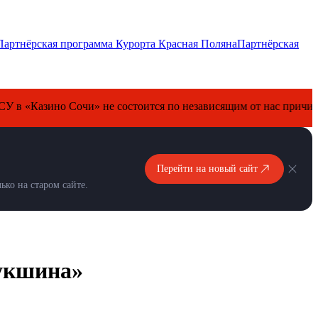
Партнёрская программа Курорта Красная Поляна
Партнёрская
но Сочи» не состоится по независящим от нас причинам. Перен
Перейти на новый сайт
ко на старом сайте.
укшина»