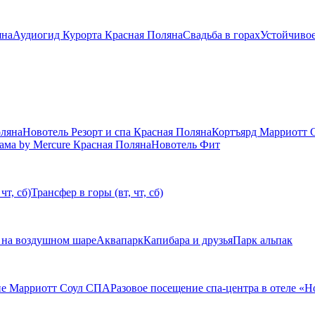
яна
Аудиогид Курорта Красная Поляна
Свадьба в горах
Устойчивое
оляна
Новотель Резорт и спа Красная Поляна
Кортъярд Марриотт 
ама by Mercure Красная Поляна
Новотель Фит
чт, сб)
Трансфер в горы (вт, чт, сб)
 на воздушном шаре
Аквапарк
Капибара и друзья
Парк альпак
ие Марриотт Соул СПА
Разовое посещение спа-центра в отеле «Н