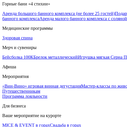
Горные бани «4 стихии»
Аренда большого банного комплекса (не более 25 гостей)
Подар
банного комплекса
Аренда малого банного комплекса с соляной 
Медицинские программы
Здоровая спина
Мерч и сувениры
Бейсболка 100К
Брелок металлический
Игрушка мягкая Серна П
Афиша
Мероприятия
«Вин-Вино» игровая винная дегустация
Мастер-классы по жив
Путешественникам
Программа лояльности
Для бизнеса
Ваше мероприятие на курорте
MICE & EVENT в горах
Свадьба в горах