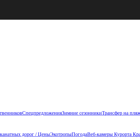
ственников
Спецпредложения
Зимние сезонники
Трансфер на пля
 канатных дорог / Цены
Экотропы
Погода
Веб-камеры Курорта Кр