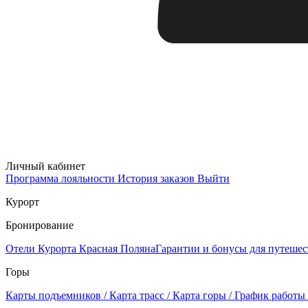
Личный кабинет
Программа лояльности
История заказов
Выйти
Курорт
Бронирование
Отели Курорта Красная Поляна
Гарантии и бонусы для путеше
Горы
Карты подъемников / Карта трасс / Карта горы / График работы