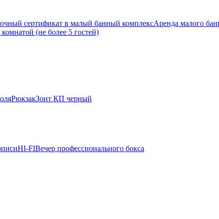
очный сертификат в малый банный комплекс
Аренда малого банн
комнатой (не более 5 гостей)
оля
Рюкзак
Зонт КП черный
описи
HI-FI
Вечер профессионального бокса