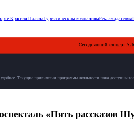
орте Красная Поляна
Туристическим компаниям
Рекламодателям
Сегодняшний концерт АЛСУ в «Кази
удобнее. Текущие привилегии программы лояльности пока доступны толь
оспекталь «Пять рассказов Ш