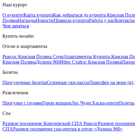
Наш курорт
О курорте
Карта курорта
Как добраться до курорта Красная Пол
Поляна
Награды
Новости
Правила курорта
Работа у нас
Контакты
Чем заняться
Купить онлайн
Отели и апартаменты
Риксос Красная Поляна Сочи
Апартаменты Курорта Красная П
Красная Поляна
Долина 960
Ибис Стайлс Красная Поляна
Панор
Билеты
Прогулочные билеты
Сезонные ски-пассы
Трансфер на море (вт, 
Развлечения
Прогулки с гидами
Герои вершин
Лес Чудес
Хаски-центр
Полеты
Спа
Разовое посещение Королевский СПА Риксос
Разовое посещен
СПА
Разовое посещение спа-центра в отеле «Долина 960»