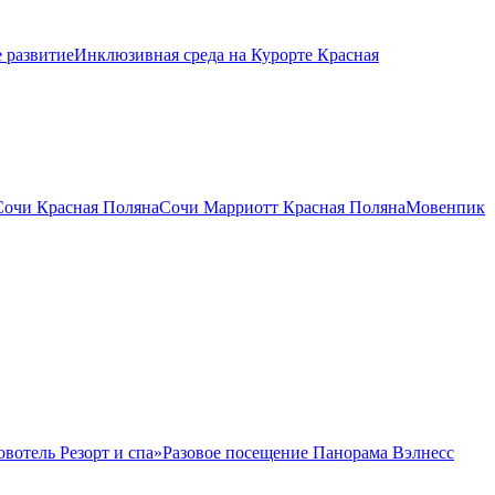
 развитие
Инклюзивная среда на Курорте Красная
Сочи Красная Поляна
Сочи Марриотт Красная Поляна
Мовенпик
овотель Резорт и спа»
Разовое посещение Панорама Вэлнесс