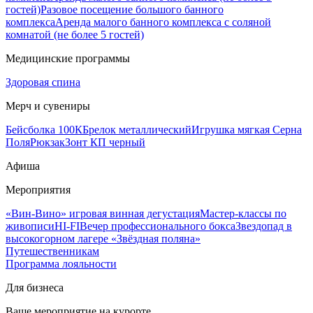
гостей)
Разовое посещение большого банного
комплекса
Аренда малого банного комплекса с соляной
комнатой (не более 5 гостей)
Медицинские программы
Здоровая спина
Мерч и сувениры
Бейсболка 100К
Брелок металлический
Игрушка мягкая Серна
Поля
Рюкзак
Зонт КП черный
Афиша
Мероприятия
«Вин-Вино» игровая винная дегустация
Мастер-классы по
живописи
HI-FI
Вечер профессионального бокса
Звездопад в
высокогорном лагере «Звёздная поляна»
Путешественникам
Программа лояльности
Для бизнеса
Ваше мероприятие на курорте