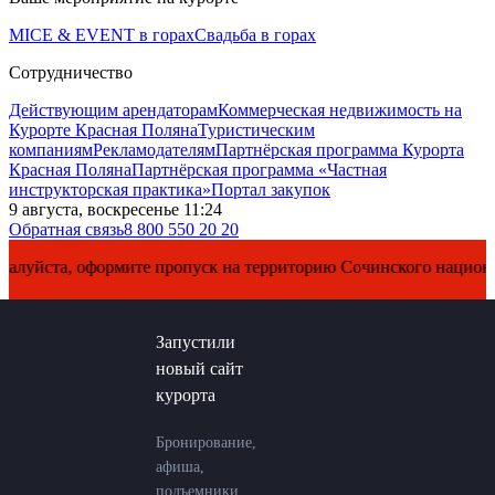
MICE & EVENT в горах
Свадьба в горах
Сотрудничество
Действующим арендаторам
Коммерческая недвижимость на
Курорте Красная Поляна
Туристическим
компаниям
Рекламодателям
Партнёрская программа Курорта
Красная Поляна
Партнёрская программа «Частная
инструкторская практика»
Портал закупок
9 августа, воскресенье 11:24
Обратная связь
8 800 550 20 20
йста, оформите пропуск на территорию Сочинского национально
Запустили
новый сайт
курорта
Бронирование,
афиша,
подъемники