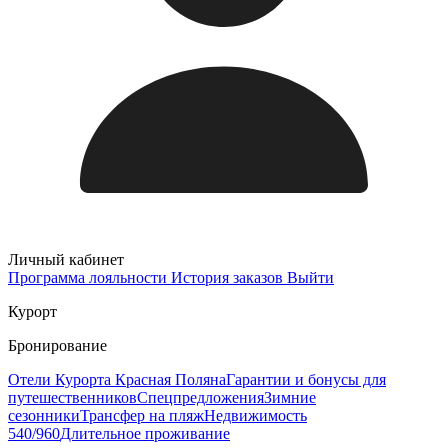
Личный кабинет
Программа лояльности
История заказов
Выйти
Курорт
Бронирование
Отели Курорта Красная Поляна
Гарантии и бонусы для
путешественников
Спецпредложения
Зимние
сезонники
Трансфер на пляж
Недвижимость
540/960
Длительное проживание