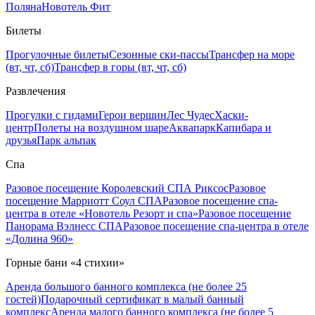
Поляна
Новотель Фит
Билеты
Прогулочные билеты
Сезонные ски-пассы
Трансфер на море
(вт, чт, сб)
Трансфер в горы (вт, чт, сб)
Развлечения
Прогулки с гидами
Герои вершин
Лес Чудес
Хаски-
центр
Полеты на воздушном шаре
Аквапарк
Капибара и
друзья
Парк альпак
Спа
Разовое посещение Королевский СПА Риксос
Разовое
посещение Марриотт Соул СПА
Разовое посещение спа-
центра в отеле «Новотель Резорт и спа»
Разовое посещение
Панорама Вэлнесс СПА
Разовое посещение спа-центра в отеле
«Долина 960»
Горные бани «4 стихии»
Аренда большого банного комплекса (не более 25
гостей)
Подарочный сертификат в малый банный
комплекс
Аренда малого банного комплекса (не более 5