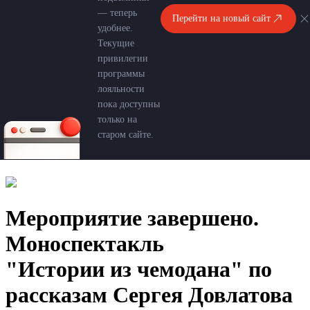
— теперь
Перейти на новый сайт
удобнее.
Текущие
привилегии
программы
лояльности
пока доступны
только на
старом сайте.
Мероприятие завершено.
Моноспектакль
"Истории из чемодана" по
рассказам Сергея Довлатова