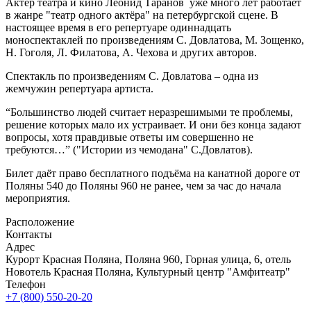
Актер театра и кино Леонид Таранов уже много лет работает
в жанре "театр одного актёра" на петербургской сцене. В
настоящее время в его репертуаре одиннадцать
моноспектаклей по произведениям С. Довлатова, М. Зощенко,
Н. Гоголя, Л. Филатова, А. Чехова и других авторов.
Спектакль по произведениям С. Довлатова – одна из
жемчужин репертуара артиста.
“Большинство людей считает неразрешимыми те проблемы,
решение которых мало их устраивает. И они без конца задают
вопросы, хотя правдивые ответы им совершенно не
требуются…” ("Истории из чемодана" С.Довлатов).
Билет даёт право бесплатного подъёма на канатной дороге от
Поляны 540 до Поляны 960 не ранее, чем за час до начала
мероприятия.
Расположение
Контакты
Адрес
Курорт Красная Поляна, Поляна 960, Горная улица, 6, отель
Новотель Красная Поляна, Культурный центр "Амфитеатр"
Телефон
+7 (800) 550-20-20