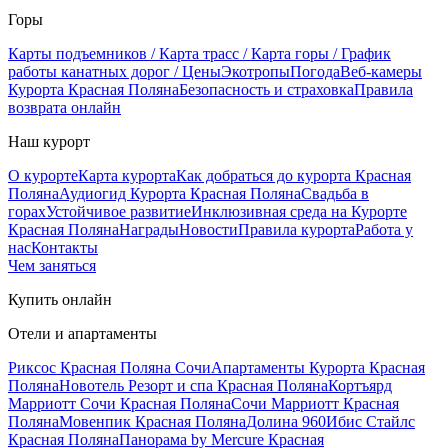
Горы
Карты подъемников / Карта трасс / Карта горы / График
работы канатных дорог / Цены
Экотропы
Погода
Веб-камеры
Курорта Красная Поляна
Безопасность и страховка
Правила
возврата онлайн
Наш курорт
О курорте
Карта курорта
Как добраться до курорта Красная
Поляна
Аудиогид Курорта Красная Поляна
Свадьба в
горах
Устойчивое развитие
Инклюзивная среда на Курорте
Красная Поляна
Награды
Новости
Правила курорта
Работа у
нас
Контакты
Чем заняться
Купить онлайн
Отели и апартаменты
Риксос Красная Поляна Сочи
Апартаменты Курорта Красная
Поляна
Новотель Резорт и спа Красная Поляна
Кортъярд
Марриотт Сочи Красная Поляна
Сочи Марриотт Красная
Поляна
Мовенпик Красная Поляна
Долина 960
Ибис Стайлс
Красная Поляна
Панорама by Mercure Красная