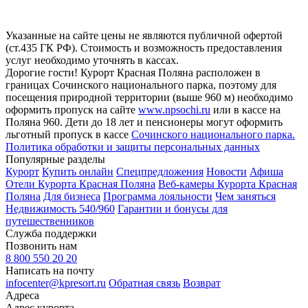
Указанные на сайте цены не являются публичной офертой
(ст.435 ГК РФ). Стоимость и возможность предоставления
услуг необходимо уточнять в кассах.
Дорогие гости! Курорт Красная Поляна расположен в
границах Сочинского национального парка, поэтому для
посещения природной территории (выше 960 м) необходимо
оформить пропуск на сайте
www.npsochi.ru
или в кассе на
Поляна 960. Дети до 18 лет и пенсионеры могут оформить
льготный пропуск в кассе
Сочинского национального парка.
Политика обработки и защиты персональных данных
Популярные разделы
Курорт
Купить онлайн
Спецпредложения
Новости
Афиша
Отели Курорта Красная Поляна
Веб-камеры Курорта Красная
Поляна
Для бизнеса
Программа лояльности
Чем заняться
Недвижимость 540/960
Гарантии и бонусы для
путешественников
Служба поддержки
Позвонить нам
8 800 550 20 20
Написать на почту
infocenter@kpresort.ru
Обратная связь
Возврат
Адреса
Адрес курорта