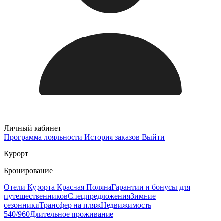
Личный кабинет
Программа лояльности
История заказов
Выйти
Курорт
Бронирование
Отели Курорта Красная Поляна
Гарантии и бонусы для
путешественников
Спецпредложения
Зимние
сезонники
Трансфер на пляж
Недвижимость
540/960
Длительное проживание