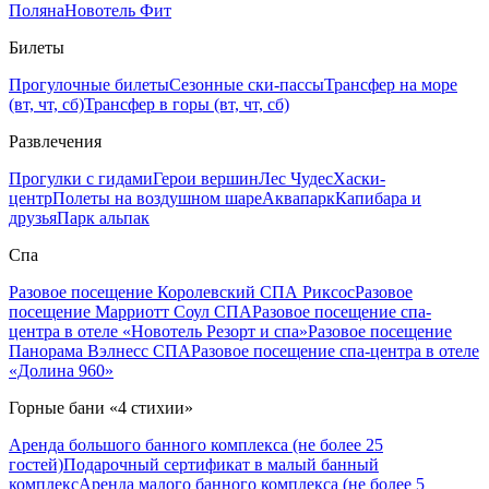
Поляна
Новотель Фит
Билеты
Прогулочные билеты
Сезонные ски-пассы
Трансфер на море
(вт, чт, сб)
Трансфер в горы (вт, чт, сб)
Развлечения
Прогулки с гидами
Герои вершин
Лес Чудес
Хаски-
центр
Полеты на воздушном шаре
Аквапарк
Капибара и
друзья
Парк альпак
Спа
Разовое посещение Королевский СПА Риксос
Разовое
посещение Марриотт Соул СПА
Разовое посещение спа-
центра в отеле «Новотель Резорт и спа»
Разовое посещение
Панорама Вэлнесс СПА
Разовое посещение спа-центра в отеле
«Долина 960»
Горные бани «4 стихии»
Аренда большого банного комплекса (не более 25
гостей)
Подарочный сертификат в малый банный
комплекс
Аренда малого банного комплекса (не более 5