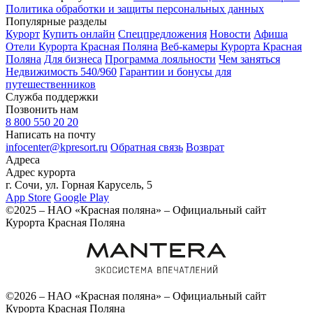
Политика обработки и защиты персональных данных
Популярные разделы
Курорт
Купить онлайн
Спецпредложения
Новости
Афиша
Отели Курорта Красная Поляна
Веб-камеры Курорта Красная
Поляна
Для бизнеса
Программа лояльности
Чем заняться
Недвижимость 540/960
Гарантии и бонусы для
путешественников
Служба поддержки
Позвонить нам
8 800 550 20 20
Написать на почту
infocenter@kpresort.ru
Обратная связь
Возврат
Адреса
Адрес курорта
г. Сочи, ул. Горная Карусель, 5
App Store
Google Play
©2025 – НАО «Красная поляна» – Официальный сайт
Курорта Красная Поляна
©2026 – НАО «Красная поляна» – Официальный сайт
Курорта Красная Поляна