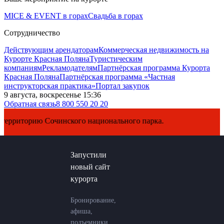
MICE & EVENT в горах
Свадьба в горах
Сотрудничество
Действующим арендаторам
Коммерческая недвижимость на
Курорте Красная Поляна
Туристическим
компаниям
Рекламодателям
Партнёрская программа Курорта
Красная Поляна
Партнёрская программа «Частная
инструкторская практика»
Портал закупок
9 августа, воскресенье 15:36
Обратная связь
8 800 550 20 20
кого национального парка.
Запустили
новый сайт
курорта
Бронирование,
афиша,
подъемники