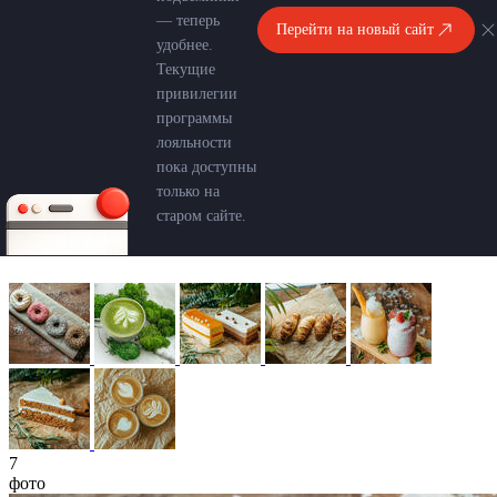
— теперь
Перейти на новый сайт
удобнее.
Текущие
привилегии
программы
лояльности
пока доступны
только на
старом сайте.
7
фото