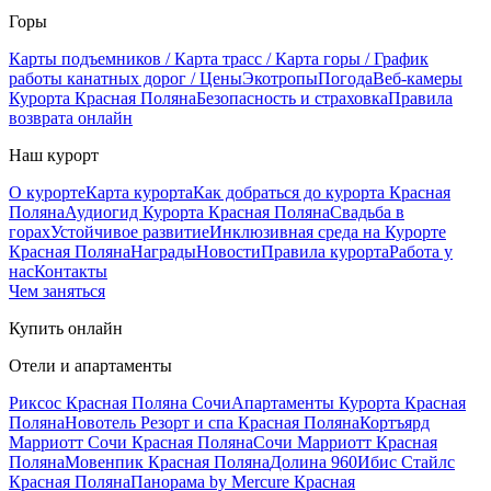
Горы
Карты подъемников / Карта трасс / Карта горы / График
работы канатных дорог / Цены
Экотропы
Погода
Веб-камеры
Курорта Красная Поляна
Безопасность и страховка
Правила
возврата онлайн
Наш курорт
О курорте
Карта курорта
Как добраться до курорта Красная
Поляна
Аудиогид Курорта Красная Поляна
Свадьба в
горах
Устойчивое развитие
Инклюзивная среда на Курорте
Красная Поляна
Награды
Новости
Правила курорта
Работа у
нас
Контакты
Чем заняться
Купить онлайн
Отели и апартаменты
Риксос Красная Поляна Сочи
Апартаменты Курорта Красная
Поляна
Новотель Резорт и спа Красная Поляна
Кортъярд
Марриотт Сочи Красная Поляна
Сочи Марриотт Красная
Поляна
Мовенпик Красная Поляна
Долина 960
Ибис Стайлс
Красная Поляна
Панорама by Mercure Красная