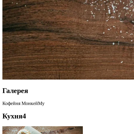
Галерея
Кофейня МонкейМу
Кухня
4