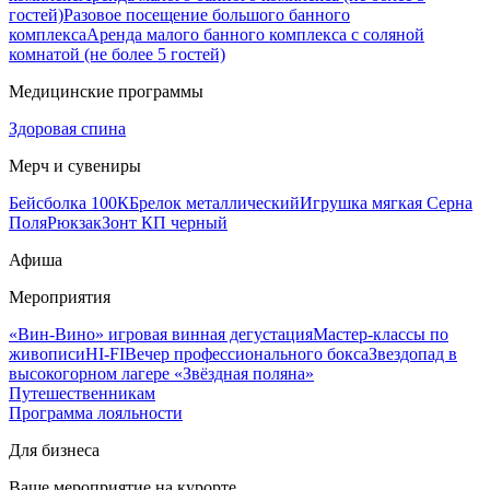
гостей)
Разовое посещение большого банного
комплекса
Аренда малого банного комплекса с соляной
комнатой (не более 5 гостей)
Медицинские программы
Здоровая спина
Мерч и сувениры
Бейсболка 100К
Брелок металлический
Игрушка мягкая Серна
Поля
Рюкзак
Зонт КП черный
Афиша
Мероприятия
«Вин-Вино» игровая винная дегустация
Мастер-классы по
живописи
HI-FI
Вечер профессионального бокса
Звездопад в
высокогорном лагере «Звёздная поляна»
Путешественникам
Программа лояльности
Для бизнеса
Ваше мероприятие на курорте