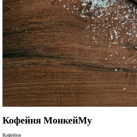
Кофейня МонкейМу
Кофейня