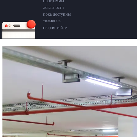
программы
лояльности
пока доступны
только на
старом сайте.