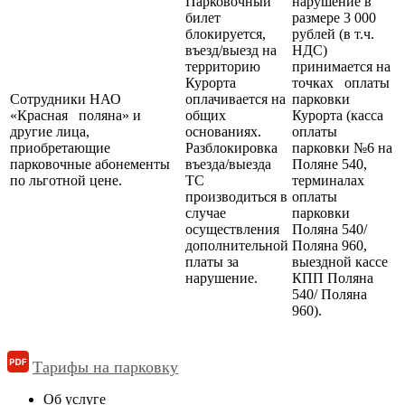
Парковочный
нарушение в
билет
размере 3 000
блокируется,
рублей (в т.ч.
въезд/выезд на
НДС)
территорию
принимается на
Курорта
точках оплаты
Сотрудники НАО
оплачивается на
парковки
«Красная поляна» и
общих
Курорта (касса
другие лица,
основаниях.
оплаты
приобретающие
Разблокировка
парковки №6 на
парковочные абонементы
въезда/выезда
Поляне 540,
по льготной цене.
ТС
терминалах
производиться в
оплаты
случае
парковки
осуществления
Поляна 540/
дополнительной
Поляна 960,
платы за
выездной кассе
нарушение.
КПП Поляна
540/ Поляна
960).
Тарифы на парковку
Об услуге