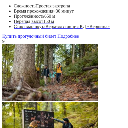
Сложность
Простая экотропа
Время прохождения
~30 минут
Протяжённость
650 м
Перепад высот
150 м
Старт маршрута
Верхняя станция КД «Вершина»
Купить прогулочный билет
Подробнее
9