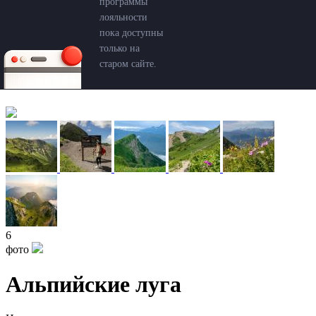
программы
лояльности
пока доступны
только на
старом сайте.
6
фото
Альпийские луга