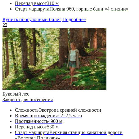
Перепад высот
310 м
Старт маршрута
Поляна 960, горные бани «4 стихии»
Купить прогулочный билет
Подробнее
22
Буковый лес
Закрыта для посещения
Сложность
Экотропа средней сложности
Время прохождения
~2–2,5 часа
Протяжённость
4900 м
Перепад высот
530 м
Старт маршрута
Верхняя станция канатной дороги
«Водопад Поликаря»