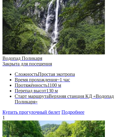
Водопад Поликаря
Закрыта для посещения
Сложность
Простая экотропа
Время прохождения
~1 час
Протяжённость
1100 м
Перепад высот
130 м
Старт маршрута
Верхняя станция КД «Водопад
Поликаря»
Купить прогулочный билет
Подробнее
1