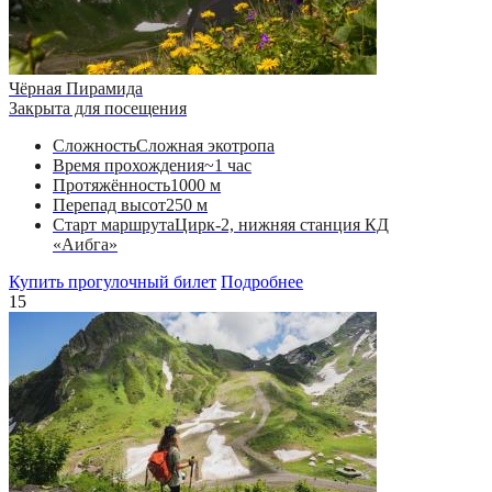
Чёрная Пирамида
Закрыта для посещения
Сложность
Сложная экотропа
Время прохождения
~1 час
Протяжённость
1000 м
Перепад высот
250 м
Старт маршрута
Цирк-2, нижняя станция КД
«Аибга»
Купить прогулочный билет
Подробнее
15