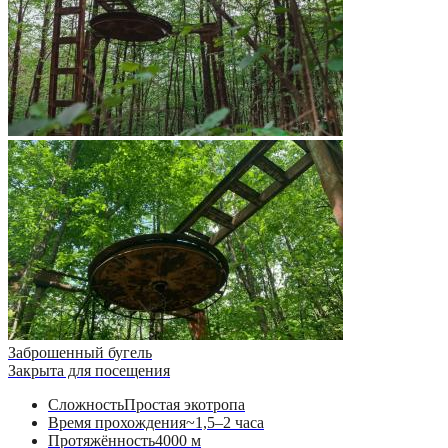
Заброшенный бугель
Закрыта для посещения
Сложность
Простая экотропа
Время прохождения
~1,5–2 часа
Протяжённость
4000 м