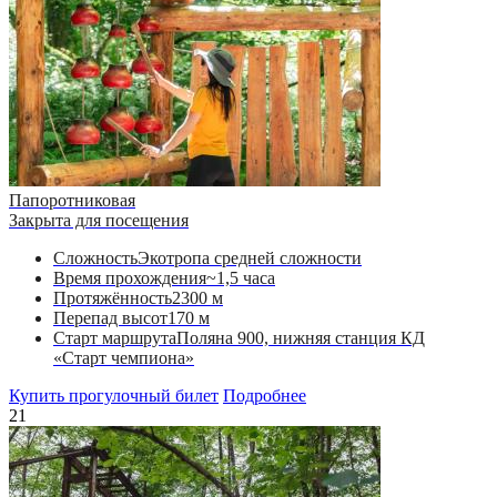
Папоротниковая
Закрыта для посещения
Сложность
Экотропа средней сложности
Время прохождения
~1,5 часа
Протяжённость
2300 м
Перепад высот
170 м
Старт маршрута
Поляна 900, нижняя станция КД
«Старт чемпиона»
Купить прогулочный билет
Подробнее
21