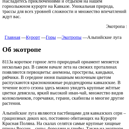
Насладитесь приключениями и отдыхом на нашем
горнолыжном курорте на Кавказе. Уникальная природа,
трассы для всех уровней сложности и множество впечатлений
ждут вас.
Экотропа закрыта для посещения
Главная
―
Курорт
―
Горы
―
Экотропы
―
Альпийские луга
Об экотропе
811За короткое горное лето природный орнамент меняется
несколько раз. В самом начале лета на свежих проталинах
появляются первоцветы: анемоны, прострелы, кандыки,
рябчики. В середине июня пышным молочным цветом
распускаются краснокнижные рододендроны кавказские. В
течение всего сезона здесь можно увидеть крупные жёлтые
цветки девясила, яркий высокий иван-чай, множество видов
колокольчиков, горечавки, герани, скабиозы и многие другие
растения.
Альпийские луга являются пастбищами для кавказских серн –
грациозных диких коз, постоянно обитающих на Курорте
Красная Поляна. На скалах селятся самые крупные хищные
птицы России – сипы, бородачи и грифы. Также на экотропе