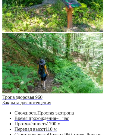
Тропа здоровья 960
Закрыта для посещения
Сложность
Простая экотропа
Время прохождения
~1 час
Протяжённость
1700 м
Перепад высот
110 м
Старт маршрута
Поляна 960, отель Риксос