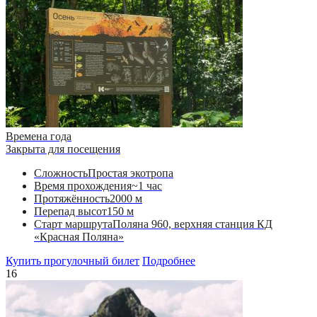
Времена года
Закрыта для посещения
Сложность
Простая экотропа
Время прохождения
~1 час
Протяжённость
2000 м
Перепад высот
150 м
Старт маршрута
Поляна 960, верхняя станция КД
«Красная Поляна»
Купить прогулочный билет
Подробнее
16