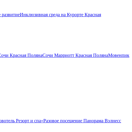
 развитие
Инклюзивная среда на Курорте Красная
Сочи Красная Поляна
Сочи Марриотт Красная Поляна
Мовенпик
овотель Резорт и спа»
Разовое посещение Панорама Вэлнесс