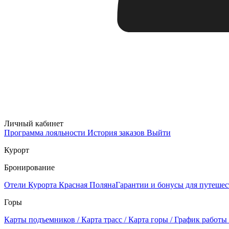
Личный кабинет
Программа лояльности
История заказов
Выйти
Курорт
Бронирование
Отели Курорта Красная Поляна
Гарантии и бонусы для путеше
Горы
Карты подъемников / Карта трасс / Карта горы / График работы