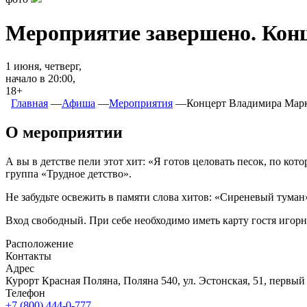
Мероприятие завершено. Кон
1 июня, четверг,
начало в 20:00,
18+
Главная
―
Афиша
―
Мероприятия
―
Концерт Владимира Марк
О мероприятии
А вы в детстве пели этот хит: «Я готов целовать песок, по к
группа «Трудное детство».
Не забудьте освежить в памяти слова хитов: «Сиреневый туман
Вход свободный. При себе необходимо иметь карту гостя игор
Расположение
Контакты
Адрес
Курорт Красная Поляна, Поляна 540, ул. Эстонская, 51, первы
Телефон
+7 (800) 444-0-777