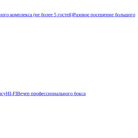
ого комплекса (не более 5 гостей)
Разовое посещение большого
лсу
HI-FI
Вечер профессионального бокса