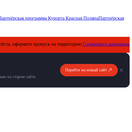
Партнёрская программа Курорта Красная Поляна
Партнёрская
формите пропуск на территорию
Сочинского национального парк
Перейти на новый сайт
ко на старом сайте.