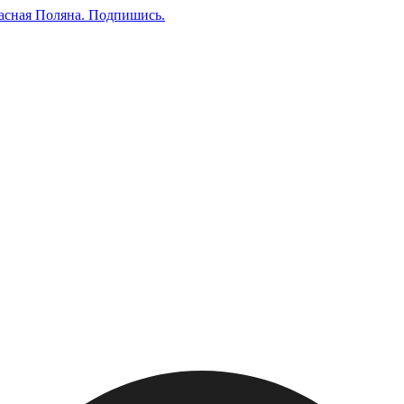
асная Поляна.
Подпишись
.