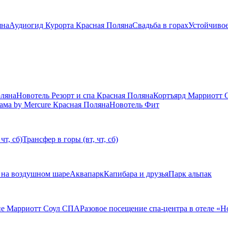
яна
Аудиогид Курорта Красная Поляна
Свадьба в горах
Устойчивое
оляна
Новотель Резорт и спа Красная Поляна
Кортъярд Марриотт 
ама by Mercure Красная Поляна
Новотель Фит
чт, сб)
Трансфер в горы (вт, чт, сб)
 на воздушном шаре
Аквапарк
Капибара и друзья
Парк альпак
ие Марриотт Соул СПА
Разовое посещение спа-центра в отеле «Н