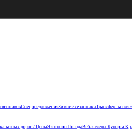
ственников
Спецпредложения
Зимние сезонники
Трансфер на пля
 канатных дорог / Цены
Экотропы
Погода
Веб-камеры Курорта Кр