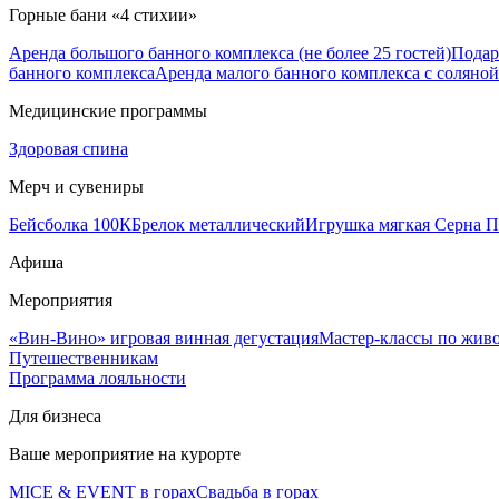
Горные бани «4 стихии»
Аренда большого банного комплекса (не более 25 гостей)
Подар
банного комплекса
Аренда малого банного комплекса с соляной 
Медицинские программы
Здоровая спина
Мерч и сувениры
Бейсболка 100К
Брелок металлический
Игрушка мягкая Серна П
Афиша
Мероприятия
«Вин-Вино» игровая винная дегустация
Мастер-классы по жив
Путешественникам
Программа лояльности
Для бизнеса
Ваше мероприятие на курорте
MICE & EVENT в горах
Свадьба в горах