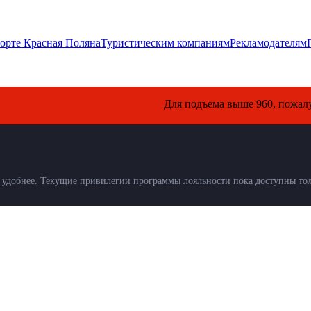
орте Красная Поляна
Туристическим компаниям
Рекламодателям
Для подъема выше 960, пожалуйста, о
удобнее. Текущие привилегии программы лояльности пока доступны толь