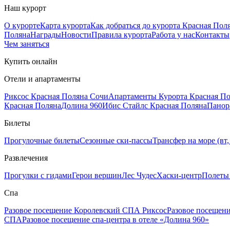
Наш курорт
О курорте
Карта курорта
Как добраться до курорта Красная Пол
Поляна
Награды
Новости
Правила курорта
Работа у нас
Контакты
Чем заняться
Купить онлайн
Отели и апартаменты
Риксос Красная Поляна Сочи
Апартаменты Курорта Красная П
Красная Поляна
Долина 960
Ибис Стайлс Красная Поляна
Панор
Билеты
Прогулочные билеты
Сезонные ски-пассы
Трансфер на море (вт, 
Развлечения
Прогулки с гидами
Герои вершин
Лес Чудес
Хаски-центр
Полеты
Спа
Разовое посещение Королевский СПА Риксос
Разовое посещен
СПА
Разовое посещение спа-центра в отеле «Долина 960»