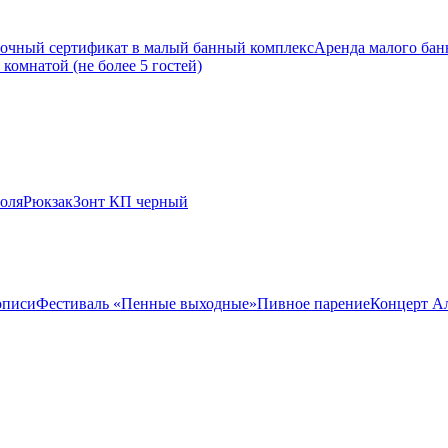
очный сертификат в малый банный комплекс
Аренда малого банн
комнатой (не более 5 гостей)
оля
Рюкзак
Зонт КП черный
описи
Фестиваль «Пенные выходные»
Пивное парение
Концерт А