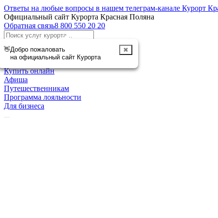
Ответы на любые вопросы в нашем телеграм-канале Курорт Кр
Официальный сайт Курорта Красная Поляна
Обратная связь
8 800 550 20 20
Отменить
👋
Добро пожаловать
✖
Курорт
на официальный сайт Курорта
Чем заняться
Купить онлайн
Афиша
Путешественникам
Программа лояльности
Для бизнеса