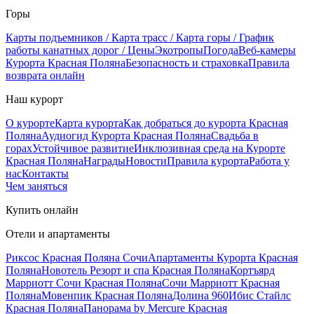
Горы
Карты подъемников / Карта трасс / Карта горы / График
работы канатных дорог / Цены
Экотропы
Погода
Веб-камеры
Курорта Красная Поляна
Безопасность и страховка
Правила
возврата онлайн
Наш курорт
О курорте
Карта курорта
Как добраться до курорта Красная
Поляна
Аудиогид Курорта Красная Поляна
Свадьба в
горах
Устойчивое развитие
Инклюзивная среда на Курорте
Красная Поляна
Награды
Новости
Правила курорта
Работа у
нас
Контакты
Чем заняться
Купить онлайн
Отели и апартаменты
Риксос Красная Поляна Сочи
Апартаменты Курорта Красная
Поляна
Новотель Резорт и спа Красная Поляна
Кортъярд
Марриотт Сочи Красная Поляна
Сочи Марриотт Красная
Поляна
Мовенпик Красная Поляна
Долина 960
Ибис Стайлс
Красная Поляна
Панорама by Mercure Красная