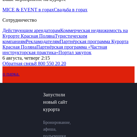
MICE & EVENT в горах
Свадьба в горах
Сотрудничество
Действующим арендаторам
Коммерческая недвижимость на
Курорте Красная Поляна
Туристическим
компаниям
Рекламодателям
Партнёрская программа Курорта
Красная Поляна
Партнёрская программа «Частная
инструкторская практика»
Портал закупок
6 августа, четверг 2:15
Обратная связь
8 800 550 20 20
рка.
Запустили
новый сайт
курорта
Бронирование,
афиша,
подъемники