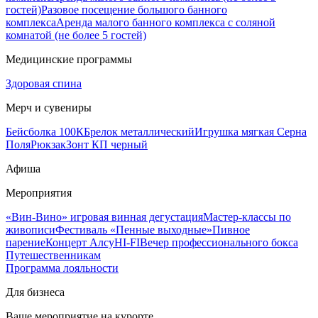
гостей)
Разовое посещение большого банного
комплекса
Аренда малого банного комплекса с соляной
комнатой (не более 5 гостей)
Медицинские программы
Здоровая спина
Мерч и сувениры
Бейсболка 100К
Брелок металлический
Игрушка мягкая Серна
Поля
Рюкзак
Зонт КП черный
Афиша
Мероприятия
«Вин-Вино» игровая винная дегустация
Мастер-классы по
живописи
Фестиваль «Пенные выходные»
Пивное
парение
Концерт Алсу
HI-FI
Вечер профессионального бокса
Путешественникам
Программа лояльности
Для бизнеса
Ваше мероприятие на курорте