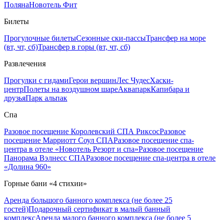
Поляна
Новотель Фит
Билеты
Прогулочные билеты
Сезонные ски-пассы
Трансфер на море
(вт, чт, сб)
Трансфер в горы (вт, чт, сб)
Развлечения
Прогулки с гидами
Герои вершин
Лес Чудес
Хаски-
центр
Полеты на воздушном шаре
Аквапарк
Капибара и
друзья
Парк альпак
Спа
Разовое посещение Королевский СПА Риксос
Разовое
посещение Марриотт Соул СПА
Разовое посещение спа-
центра в отеле «Новотель Резорт и спа»
Разовое посещение
Панорама Вэлнесс СПА
Разовое посещение спа-центра в отеле
«Долина 960»
Горные бани «4 стихии»
Аренда большого банного комплекса (не более 25
гостей)
Подарочный сертификат в малый банный
комплекс
Аренда малого банного комплекса (не более 5