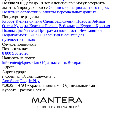
Поляна 960. Дети до 18 лет и пенсионеры могут оформить
льготный пропуск в кассе
Сочинского национального парка.
Политика обработки и защиты персональных данных
Популярные разделы
Курорт
Купить онлайн
Спецпредложения
Новости
Афиша
Отели Курорта Красная Поляна
Веб-камеры Курорта Красная
Поляна
Для бизнеса
Программа лояльности
Чем заняться
Недвижимость 540/960
Гарантии и бонусы для
путешественников
Служба поддержки
Позвонить нам
8 800 550 20 20
Написать на почту
infocenter@kpresort.ru
Обратная связь
Возврат
Адреса
Адрес курорта
г. Сочи, ул. Горная Карусель, 5
App Store
Google Play
©2025 – НАО «Красная поляна» – Официальный сайт
Курорта Красная Поляна