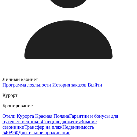
Личный кабинет
Программа лояльности
История заказов
Выйти
Курорт
Бронирование
Отели Курорта Красная Поляна
Гарантии и бонусы для
путешественников
Спецпредложения
Зимние
сезонники
Трансфер на пляж
Недвижимость
540/960
Длительное проживание