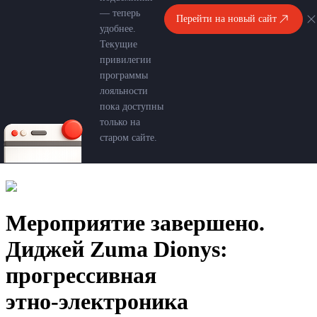
— теперь
Перейти на новый сайт
удобнее.
Текущие
привилегии
программы
лояльности
пока доступны
только на
старом сайте.
Мероприятие завершено.
Диджей Zuma Dionys:
прогрессивная
этно‑электроника