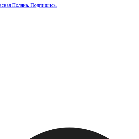
асная Поляна.
Подпишись
.