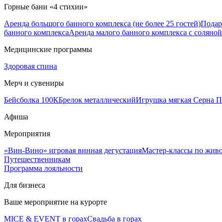
Горные бани «4 стихии»
Аренда большого банного комплекса (не более 25 гостей)
Подар
банного комплекса
Аренда малого банного комплекса с соляной 
Медицинские программы
Здоровая спина
Мерч и сувениры
Бейсболка 100К
Брелок металлический
Игрушка мягкая Серна П
Афиша
Мероприятия
«Вин-Вино» игровая винная дегустация
Мастер-классы по жив
Путешественникам
Программа лояльности
Для бизнеса
Ваше мероприятие на курорте
MICE & EVENT в горах
Свадьба в горах