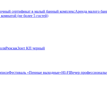
очный сертификат в малый банный комплекс
Аренда малого банн
комнатой (не более 5 гостей)
оля
Рюкзак
Зонт КП черный
описи
Фестиваль «Пенные выходные»
HI-FI
Вечер профессиональн