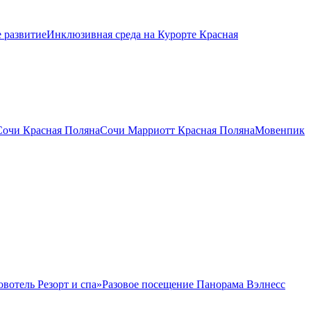
 развитие
Инклюзивная среда на Курорте Красная
Сочи Красная Поляна
Сочи Марриотт Красная Поляна
Мовенпик
овотель Резорт и спа»
Разовое посещение Панорама Вэлнесс