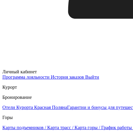
Личный кабинет
Программа лояльности
История заказов
Выйти
Курорт
Бронирование
Отели Курорта Красная Поляна
Гарантии и бонусы для путеше
Горы
Карты подъемников / Карта трасс / Карта горы / График работы