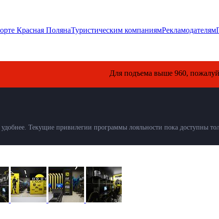
орте Красная Поляна
Туристическим компаниям
Рекламодателям
Для подъема выше 960, пожалуйста, о
удобнее. Текущие привилегии программы лояльности пока доступны толь