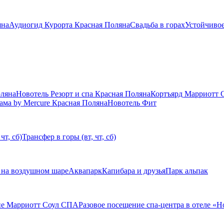
яна
Аудиогид Курорта Красная Поляна
Свадьба в горах
Устойчивое
оляна
Новотель Резорт и спа Красная Поляна
Кортъярд Марриотт 
ама by Mercure Красная Поляна
Новотель Фит
чт, сб)
Трансфер в горы (вт, чт, сб)
 на воздушном шаре
Аквапарк
Капибара и друзья
Парк альпак
ие Марриотт Соул СПА
Разовое посещение спа-центра в отеле «Н