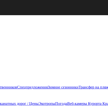
ственников
Спецпредложения
Зимние сезонники
Трансфер на пля
 канатных дорог / Цены
Экотропы
Погода
Веб-камеры Курорта Кр