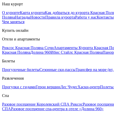
Наш курорт
О курорте
Карта курорта
Как добраться до курорта Красная Пол
Поляна
Награды
Новости
Правила курорта
Работа у нас
Контакты
Чем заняться
Купить онлайн
Отели и апартаменты
Риксос Красная Поляна Сочи
Апартаменты Курорта Красная П
Красная Поляна
Долина 960
Ибис Стайлс Красная Поляна
Панор
Билеты
Прогулочные билеты
Сезонные ски-пассы
Трансфер на море (вт, 
Развлечения
Прогулки с гидами
Герои вершин
Лес Чудес
Хаски-центр
Полеты
Спа
Разовое посещение Королевский СПА Риксос
Разовое посещен
СПА
Разовое посещение спа-центра в отеле «Долина 960»