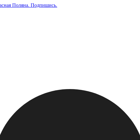
асная Поляна.
Подпишись
.