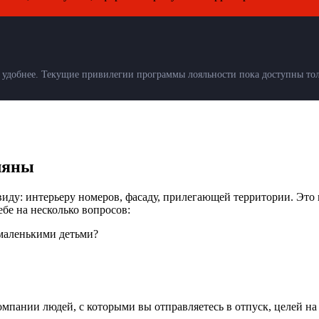
удобнее. Текущие привилегии программы лояльности пока доступны толь
ляны
виду: интерьеру номеров, фасаду, прилегающей территории. Это
ебе на несколько вопросов:
 маленькими детьми?
омпании людей, с которыми вы отправляетесь в отпуск, целей на