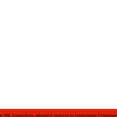
луйста, оформите пропуск на территорию Сочинского националь